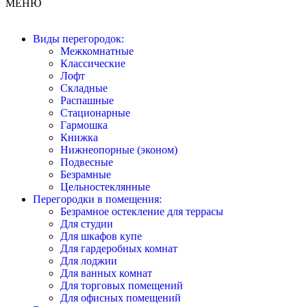
МЕНЮ
Виды перегородок:
Межкомнатные
Классические
Лофт
Складные
Распашные
Стационарные
Гармошка
Книжка
Нижнеопорные (эконом)
Подвесные
Безрамные
Цельностеклянные
Перегородки в помещения:
Безрамное остекление для террасы
Для студии
Для шкафов купе
Для гардеробных комнат
Для лоджии
Для ванных комнат
Для торговых помещений
Для офисных помещений