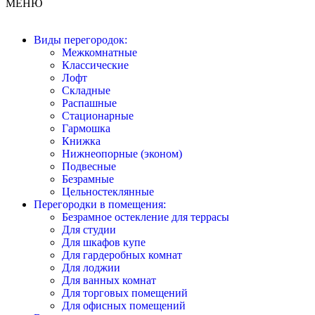
МЕНЮ
Виды перегородок:
Межкомнатные
Классические
Лофт
Складные
Распашные
Стационарные
Гармошка
Книжка
Нижнеопорные (эконом)
Подвесные
Безрамные
Цельностеклянные
Перегородки в помещения:
Безрамное остекление для террасы
Для студии
Для шкафов купе
Для гардеробных комнат
Для лоджии
Для ванных комнат
Для торговых помещений
Для офисных помещений