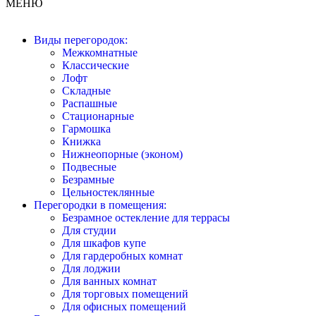
МЕНЮ
Виды перегородок:
Межкомнатные
Классические
Лофт
Складные
Распашные
Стационарные
Гармошка
Книжка
Нижнеопорные (эконом)
Подвесные
Безрамные
Цельностеклянные
Перегородки в помещения:
Безрамное остекление для террасы
Для студии
Для шкафов купе
Для гардеробных комнат
Для лоджии
Для ванных комнат
Для торговых помещений
Для офисных помещений