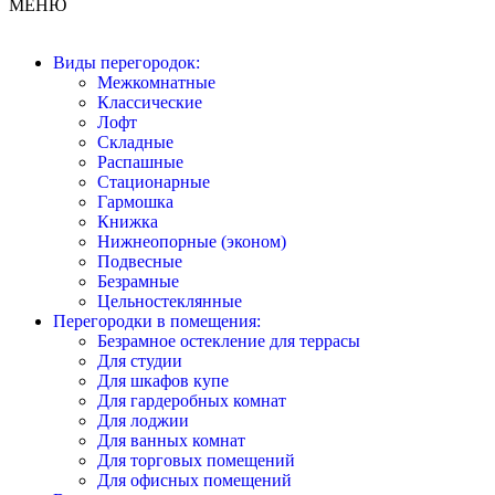
МЕНЮ
Виды перегородок:
Межкомнатные
Классические
Лофт
Складные
Распашные
Стационарные
Гармошка
Книжка
Нижнеопорные (эконом)
Подвесные
Безрамные
Цельностеклянные
Перегородки в помещения:
Безрамное остекление для террасы
Для студии
Для шкафов купе
Для гардеробных комнат
Для лоджии
Для ванных комнат
Для торговых помещений
Для офисных помещений