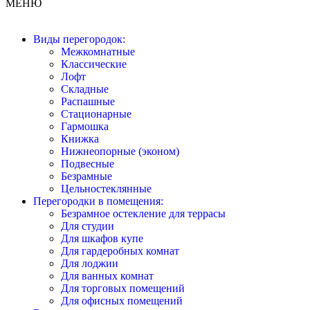
МЕНЮ
Виды перегородок:
Межкомнатные
Классические
Лофт
Складные
Распашные
Стационарные
Гармошка
Книжка
Нижнеопорные (эконом)
Подвесные
Безрамные
Цельностеклянные
Перегородки в помещения:
Безрамное остекление для террасы
Для студии
Для шкафов купе
Для гардеробных комнат
Для лоджии
Для ванных комнат
Для торговых помещений
Для офисных помещений