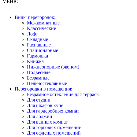
МЕНЮ
Виды перегородок:
Межкомнатные
Классические
Лофт
Складные
Распашные
Стационарные
Гармошка
Книжка
Нижнеопорные (эконом)
Подвесные
Безрамные
Цельностеклянные
Перегородки в помещения:
Безрамное остекление для террасы
Для студии
Для шкафов купе
Для гардеробных комнат
Для лоджии
Для ванных комнат
Для торговых помещений
Для офисных помещений