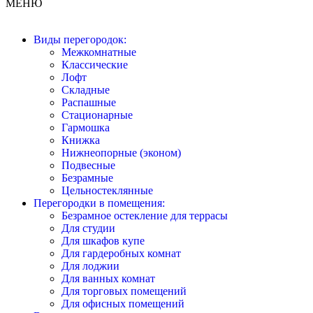
МЕНЮ
Виды перегородок:
Межкомнатные
Классические
Лофт
Складные
Распашные
Стационарные
Гармошка
Книжка
Нижнеопорные (эконом)
Подвесные
Безрамные
Цельностеклянные
Перегородки в помещения:
Безрамное остекление для террасы
Для студии
Для шкафов купе
Для гардеробных комнат
Для лоджии
Для ванных комнат
Для торговых помещений
Для офисных помещений