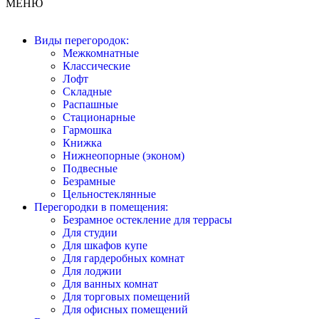
МЕНЮ
Виды перегородок:
Межкомнатные
Классические
Лофт
Складные
Распашные
Стационарные
Гармошка
Книжка
Нижнеопорные (эконом)
Подвесные
Безрамные
Цельностеклянные
Перегородки в помещения:
Безрамное остекление для террасы
Для студии
Для шкафов купе
Для гардеробных комнат
Для лоджии
Для ванных комнат
Для торговых помещений
Для офисных помещений