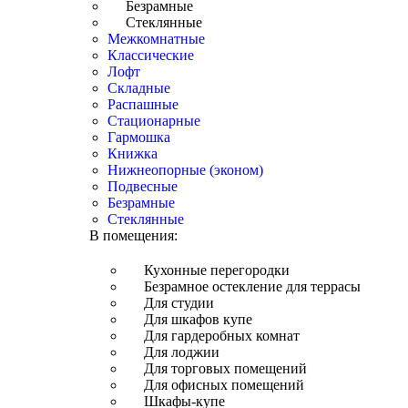
Безрамные
Стеклянные
Межкомнатные
Классические
Лофт
Складные
Распашные
Стационарные
Гармошка
Книжка
Нижнеопорные (эконом)
Подвесные
Безрамные
Стеклянные
В помещения:
Кухонные перегородки
Безрамное остекление для террасы
Для студии
Для шкафов купе
Для гардеробных комнат
Для лоджии
Для торговых помещений
Для офисных помещений
Шкафы-купе