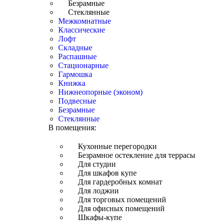
Безрамные
Стеклянные
Межкомнатные
Классические
Лофт
Складные
Распашные
Стационарные
Гармошка
Книжка
Нижнеопорные (эконом)
Подвесные
Безрамные
Стеклянные
В помещения:
Кухонные перегородки
Безрамное остекление для террасы
Для студии
Для шкафов купе
Для гардеробных комнат
Для лоджии
Для торговых помещений
Для офисных помещений
Шкафы-купе