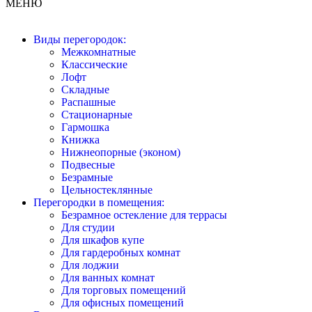
МЕНЮ
Виды перегородок:
Межкомнатные
Классические
Лофт
Складные
Распашные
Стационарные
Гармошка
Книжка
Нижнеопорные (эконом)
Подвесные
Безрамные
Цельностеклянные
Перегородки в помещения:
Безрамное остекление для террасы
Для студии
Для шкафов купе
Для гардеробных комнат
Для лоджии
Для ванных комнат
Для торговых помещений
Для офисных помещений