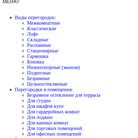
МЕНЮ
Виды перегородок:
Межкомнатные
Классические
Лофт
Складные
Распашные
Стационарные
Гармошка
Книжка
Нижнеопорные (эконом)
Подвесные
Безрамные
Цельностеклянные
Перегородки в помещения:
Безрамное остекление для террасы
Для студии
Для шкафов купе
Для гардеробных комнат
Для лоджии
Для ванных комнат
Для торговых помещений
Для офисных помещений