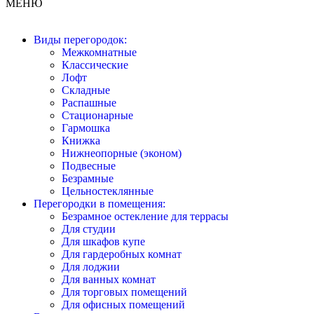
МЕНЮ
Виды перегородок:
Межкомнатные
Классические
Лофт
Складные
Распашные
Стационарные
Гармошка
Книжка
Нижнеопорные (эконом)
Подвесные
Безрамные
Цельностеклянные
Перегородки в помещения:
Безрамное остекление для террасы
Для студии
Для шкафов купе
Для гардеробных комнат
Для лоджии
Для ванных комнат
Для торговых помещений
Для офисных помещений