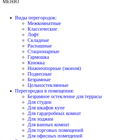
МЕНЮ
Виды перегородок:
Межкомнатные
Классические
Лофт
Складные
Распашные
Стационарные
Гармошка
Книжка
Нижнеопорные (эконом)
Подвесные
Безрамные
Цельностеклянные
Перегородки в помещения:
Безрамное остекление для террасы
Для студии
Для шкафов купе
Для гардеробных комнат
Для лоджии
Для ванных комнат
Для торговых помещений
Для офисных помещений