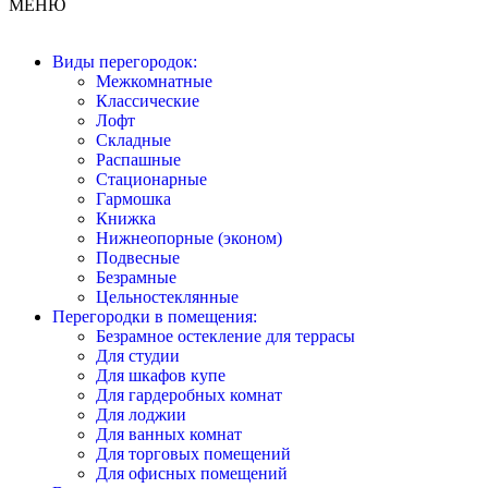
МЕНЮ
Виды перегородок:
Межкомнатные
Классические
Лофт
Складные
Распашные
Стационарные
Гармошка
Книжка
Нижнеопорные (эконом)
Подвесные
Безрамные
Цельностеклянные
Перегородки в помещения:
Безрамное остекление для террасы
Для студии
Для шкафов купе
Для гардеробных комнат
Для лоджии
Для ванных комнат
Для торговых помещений
Для офисных помещений